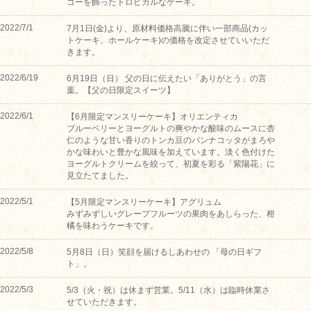
ゴーを飾ったトロピカルなケーキ。
2022/7/1
7月1日(金)より、原材料価格高騰に伴い一部商品(カッ
トケーキ、ホールケーキ)の価格を改定させていいただ
きます。
2022/6/19
6月19日（日） 父の日に伝えたい「ありがとう」の言
葉。【父の日限定スイーツ】
2022/6/1
【6月限定マンスリーケーキ】オリエンティカ
ブルーベリーとヨーグルトの爽やかな酸味のムースに杏
仁のような甘い香りのトンカ豆のパンナコッタがまろや
かな味わいと豊かな風味を加えています。淡く色付けた
ヨーグルトクリームを絞って、初夏を彩る「紫陽花」に
見立たてました。
2022/5/1
【5月限定マンスリーケーキ】アグリュム
みずみずしいグレープフルーツの果肉をあしらった、柑
橘を味わうケーキです。
2022/5/8
5月8日（日）笑顔を届けるしあわせの 「母の日ギフ
ト」。
2022/5/3
5/3（火・祝）は休まず営業。5/11（水）は臨時休業さ
せていただきます。