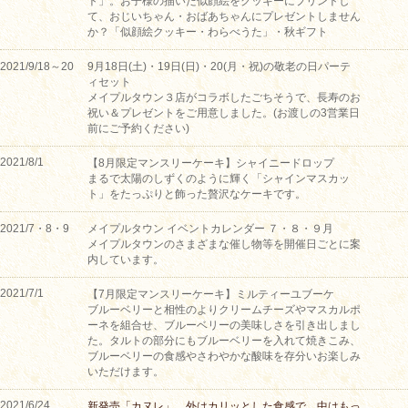
ト」。お子様の描いた似顔絵をクッキーにプリントし
て、おじいちゃん・おばあちゃんにプレゼントしません
か？「似顔絵クッキー・わらべうた」・秋ギフト
2021/9/18～20
9月18日(土)・19日(日)・20(月・祝)の敬老の日パーテ
ィセット
メイプルタウン３店がコラボしたごちそうで、長寿のお
祝い＆プレゼントをご用意しました。(お渡しの3営業日
前にご予約ください)
2021/8/1
【8月限定マンスリーケーキ】シャイニードロップ
まるで太陽のしずくのように輝く「シャインマスカッ
ト」をたっぷりと飾った贅沢なケーキです。
2021/7・8・9
メイプルタウン イベントカレンダー ７・８・９月
メイプルタウンのさまざまな催し物等を開催日ごとに案
内しています。
2021/7/1
【7月限定マンスリーケーキ】ミルティーユブーケ
ブルーベリーと相性のよりクリームチーズやマスカルポ
ーネを組合せ、ブルーベリーの美味しさを引き出しまし
た。タルトの部分にもブルーベリーを入れて焼きこみ、
ブルーベリーの食感やさわやかな酸味を存分いお楽しみ
いただけます。
2021/6/24
新発売「カヌレ」。外はカリッとした食感で、中はもっ