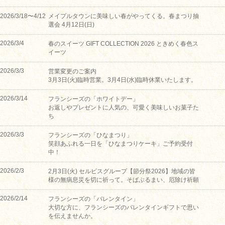
2026/3/18〜4/12
メイプルタウンに美味しい春がやってくる。春まつり抽
選会 4月12日(日)
2026/3/4
春のスイーツ GIFT COLLECTION 2026 ときめく春色ス
イーツ
2026/3/3
営業変更のご案内
3月3日(火)臨時営業。3月4日(水)臨時休業いたします。
2026/3/14
フランシーズの「ホワイトデー」
お返しやプレゼントに人気の、可愛く美味しいお菓子た
ち
2026/3/3
フランシーズの「ひなまつり」
笑顔あふれる一日を「ひなまつりケーキ」ご予約受付
中！
2026/2/3
2月3日(火) セルビスグループ【節分祭2026】地域の皆
様の無病息災を切に祈って。そばぶるまい、厄除け祈願
2026/2/14
フランシーズの「バレンタイン」
大切な方に、フランシーズのバレンタインギフトで思い
を伝えませんか。