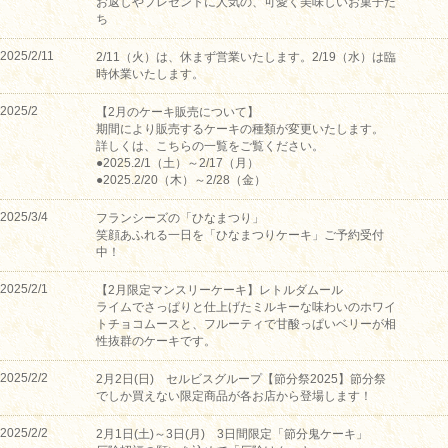
お返しやプレゼントに人気の、可愛く美味しいお菓子た
ち
2025/2/11
2/11（火）は、休まず営業いたします。2/19（水）は臨
時休業いたします。
2025/2
【2月のケーキ販売について】
期間により販売するケーキの種類が変更いたします。
詳しくは、こちらの一覧をご覧ください。
●2025.2/1（土）～2/17（月）
●2025.2/20（木）～2/28（金）
2025/3/4
フランシーズの「ひなまつり」
笑顔あふれる一日を「ひなまつりケーキ」ご予約受付
中！
2025/2/1
【2月限定マンスリーケーキ】レトルダムール
ライムでさっぱりと仕上げたミルキーな味わいのホワイ
トチョコムースと、フルーティで甘酸っぱいベリーが相
性抜群のケーキです。
2025/2/2
2月2日(日) セルビスグループ【節分祭2025】節分祭
でしか買えない限定商品が各お店から登場します！
2025/2/2
2月1日(土)～3日(月) 3日間限定「節分鬼ケーキ」