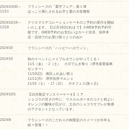
2024/10/30～
フランシーズの「栗芋フェア」第１弾
11/11
ほっこり満たされるお芋と栗の大収穫祭
2024/10/16～
クリスマスデコレーションケーキのご予約の受付を開始
12/18
いたします。【12月18日(水)まで】※WEB予約予約可
能です。(WEB予約のお支払いはカード決済、深井本
店・店頭でのお受け取りとりのみ)>
2024/10
フランシーズの「ハッピーハロウィン」
2024/10
秋のイベントにメイプルタウンがやってくる！
11/1（金）・2（土） 小川でんき祭り（堺市産業振興
センター）
11/10(日) 南区ふれあい祭り
11/11(月) 堺市役所マルシェ
11/16（土）・17（日） ガオフェス(泉ヶ丘)
2024/10/1
【10月限定マンスリーケーキ】ミア
ショコラの甘さの中に、マスカルポーネのコクと程よい
オレンジの酸味が広がり、土台のショコラサブレが食感
のアクセントとなっています。
2024/9
フランシーズのこだわりの秋限定のスイーツが今年も
続々登場！！