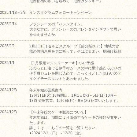
厄除招福の願いを込めて「厄除けクッキー」
2025/1/18～2/3
インスタグラムフォローキャンペーン
2025/2/14
フランシーズの「バレンタイン」
大切な方に、フランシーズのバレンタインギフトで思い
を伝えませんか。
2025/2/2
2月2日(日) セルビスグループ【節分祭2025】地域の皆
様の無病息災を切に祈って。そばぶるまい、厄除け祈願
2025/1/1
【1月限定マンスリーケーキ】いい予感
ふわっと口溶ける伊予柑ムースの中に果汁感たっぷりの
伊予柑ジュレを閉じ込めて、こっくりとした味わいのベ
イクドチーズタルトとあわせました。
2024/12/3
年末年始の営業案内
12月31日(火) 18時閉店。1月1日(水)～5日(日) 10時～
18時 短縮営業。1月6日(月)～9日(木) 休業いたします。
2024/12/3
【年末年始のケーキ販売について】
年末年始は、期間により販売するケーキの種類が変更い
たします。
詳しくは、こちらの一覧をご覧ください。
●2024.12/1（日）～12/20（金）