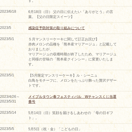
す。
2023/6/18
6月18日（日） 父の日に伝えたい「ありがとう」の言
葉。【父の日限定スイーツ】
2023/5
感染症予防対策の取り組みについて
2023/5/1
５月マンスリーケーキに関して訂正お詫び】
赤肉メロンの品種を「熊本産マリアージュ」と記載して
おりましたが、
マリアージュの収穫時期が終了したため、マリアージュ
と同様の甘味の「熊本産クインシー」に変更いたしま
す。
2023/5/1
【5月限定マンスリーケーキ】ル・シーニュ
白鳥をモチーフに、メロンをたっぷり飾った贅沢デザー
トです。
2023/4/26～
メイプルタウン春フェスティバル Wチャンスくじ当選
2023/5/31
番号
2023/5/14
5月14日（日）笑顔を届けるしあわせの 「母の日ギフ
ト」。
2023/5/5
5月5日（祝・金）「こどもの日」