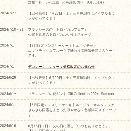
対象年齢：6～12歳 応募締め切り：8月5日(月)
2024/7/27
【出張販売】7月27日（土）三喜屋珈琲にメイプルタウ
ンがやってくる！
2024/7/10～31
フランシーズの「トロピカルフェア」
心躍る真夏のトロピカルな極上スイーツ
2024/7/1
【7月限定マンスリーケーキ】エキゾチック
エキゾチックなフルーツで味わう南国気分満点のケーキ
です。
2024/7/1
デコレーションケーキ価格改定のお知らせ
2024/6/29
【出張販売】6月29日（土）三喜屋珈琲にメイプルタウ
ンがやってくる！
2024/6/1〜
フランシーズの夏ギフト Gift Collection 2024 -Summer-
2024/6/1
【6月限定マンスリーケーキ】ルージュ・オルタンシア
きらきら雨露をまとった涼やかな２色紫陽花スイーツで
す。
2024/6/16
6月16日（日） 父の日に贈る「いつもありがとう」。