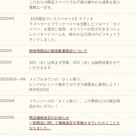
こだわりの限定スイーツでお子様の健やかな成長を祝う
素敵な一日を。
2023/4/1
【4月限定マンスリーケーキ】ラフィネ
ラズベリーとブラックベリーを交配したフルーツ「タイ
ベリー」を贅沢に使用。タイベリーの甘さ引き立つジュ
レとバタークリームを、軽やかな口溶けのビスキュイで
サンドしました。
2023/3
卵使用製品の製造数量限定について
2023/3
3/21（火）は休まず営業。3/22（水）は臨時休業させて
いただきます。
2023/3/16～4/9
メイプルタウンの「さくら祭り」。
ピンクのレシート集めてガラガラ抽選会に参加しよう！
[4月9日(日)]
2023/3/4
フランシーズの「さくら祭り」。この季節だけの限定商
品がせいぞろい！
2023/3/1
商品価格改定のお知らせ
一部商品に関して価格改定を実施させていただくことと
なりました。