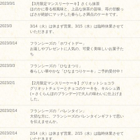
2023/3/1
【3月限定マンスリーケーキ】さくら抹茶
ほのかに香る桜風味と、上品な抹茶の旨味、苺の甘酸っ
ぱさが絶妙にマッチした春らしさ満点のケーキです。
2023/3
3/14（火）は休まず営業。3/15（水）は臨時休業させて
いただきます。
2023/3/14
フランシーズの「ホワイトデー」
お返しやプレゼントに人気の、可愛く美味しいお菓子た
ち
2023/3/3
フランシーズの「ひなまつり」
春らしい華やかな「ひなまつりケーキ」ご予約受付中！
2023/2/1
【2月限定マンスリーケーキ】グリオットショコラ
グリオットチェリーとチョコのケーキを、キルシュ酒
(＝さくらんぼのブランデー)で大人の味わいに仕上げま
した。
2023/2/14
フランシーズの「バレンタイン」
大切な方に、フランシーズのバレンタインギフトで思い
を伝えませんか。
2023/2/14
2/14（火）は休まず営業。2/15（水）は臨時休業させて
いただきます。