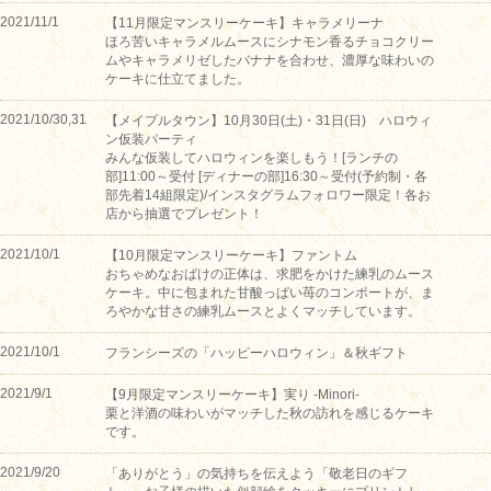
2021/11/1
【11月限定マンスリーケーキ】キャラメリーナ
ほろ苦いキャラメルムースにシナモン香るチョコクリー
ムやキャラメリゼしたバナナを合わせ、濃厚な味わいの
ケーキに仕立てました。
2021/10/30,31
【メイプルタウン】10月30日(土)・31日(日) ハロウィ
ン仮装パーティ
みんな仮装してハロウィンを楽しもう！[ランチの
部]11:00～受付 [ディナーの部]16:30～受付(予約制・各
部先着14組限定)/インスタグラムフォロワー限定！各お
店から抽選でプレゼント！
2021/10/1
【10月限定マンスリーケーキ】ファントム
おちゃめなおばけの正体は、求肥をかけた練乳のムース
ケーキ。中に包まれた甘酸っぱい苺のコンポートが、ま
ろやかな甘さの練乳ムースとよくマッチしています。
2021/10/1
フランシーズの「ハッピーハロウィン」＆秋ギフト
2021/9/1
【9月限定マンスリーケーキ】実り -Minori-
栗と洋酒の味わいがマッチした秋の訪れを感じるケーキ
です。
2021/9/20
「ありがとう」の気持ちを伝えよう「敬老日のギフ