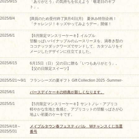
2025/9/15
「ありがとう」の気持ちを伝えよう「敬老日のギフ
ト」。
2025/8/4
[満員のため受付終了]8月4日(月) 夏休み特別企画！
「チャレンジ！キッズやってみようデー」開催！
2025/6/1
【6月限定マンスリーケーキ】イルプル
甘酸っぱいパイナップルのムースリーヌを、渦巻き型の
ココナッツダックワーズでサンドして、カタツムリをイ
メージしたデザインに仕立てました。
2025/6/15
6月15日（日） 父の日に贈る「いつもありがとう」。
【父の日限定スイーツ】
2025/5/21〜9/1
フランシーズの夏ギフト Gift Collection 2025 -Summer-
2025/6/1
バースデイケーキの特典が新しくなります。
2025/5/1
【5月限定マンスリーケーキ】サントノレ・アプリコ
軽やかな生地と食感と、アプリコットの甘酸っぱさが心
地よい初夏のケーキです。
2025/4/18～
メイプルタウン春フェスティバル Wチャンスくじ当選
2025/5/31
番号