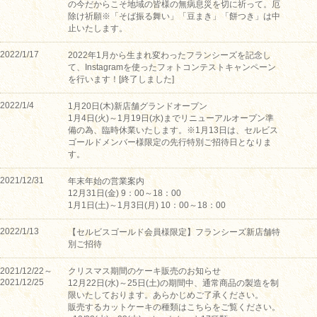
の今だからこそ地域の皆様の無病息災を切に祈って。厄
除け祈願※「そば振る舞い」「豆まき」「餅つき」は中
止いたします。
2022/1/17
2022年1月から生まれ変わったフランシーズを記念し
て、Instagramを使ったフォトコンテストキャンペーン
を行います！[終了しました]
2022/1/4
1月20日(木)新店舗グランドオープン
1月4日(火)～1月19日(水)までリニューアルオープン準
備の為、臨時休業いたします。※1月13日は、セルビス
ゴールドメンバー様限定の先行特別ご招待日となりま
す。
2021/12/31
年末年始の営業案内
12月31日(金) 9：00～18：00
1月1日(土)～1月3日(月) 10：00～18：00
2022/1/13
【セルビスゴールド会員様限定】フランシーズ新店舗特
別ご招待
2021/12/22～
クリスマス期間のケーキ販売のお知らせ
2021/12/25
12月22日(水)～25日(土)の期間中、通常商品の製造を制
限いたしております。あらかじめご了承ください。
販売するカットケーキの種類はこちらをご覧ください。