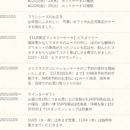
●12/22(水)・23(木) カットケーキ17種類
●12/24(金)・25(土) カットケーキ12種類
2021/12/1
フランシーズのお正月
お年賀にふさわしい、可愛いギフトやお正月限定のケー
キを揃えました。
2021/12/1
【12月限定マンスリーケーキ】ピスタツリー
風味豊かなピスタチオのムースの中に、ほのかな酸味の
グリオットの果肉が入ったジュレを忍ばせ、刻んだピス
タチオをちりばめてコクと香ばしさを際立たせました。
12/27～31日「ピスタマウンテン」
2021/10/20
クリスマスデコレーションケーキのご予約の受付を開始
いたします。【12月20日(月）まで】※WEB予約予約可
能です。(WEB予約のお支払いはカード決済、深井本
店・店頭でのお受け取りとりのみ)
2021/10/20〜
ウインターギフト
2021/12/20
お届け先1件につきお買い上げ金額が3,240円(税込)以上
の場合、送料一律 550円(税込)[北海道・沖縄を除く](12
月20日まで)※オンランショップは対象外
2021/11/23
11/23（火・祝）は休まず営業。11/24（水）は臨時休
業させていただきます。