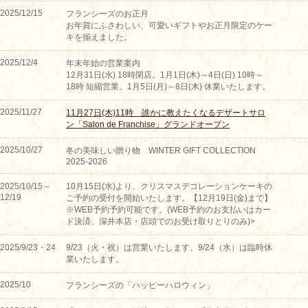
2025/12/15
フランシーズのお正月
お年賀にふさわしい、可愛いギフトやお正月限定のケー
キを揃えました。
2025/12/4
年末年始の営業案内
12月31日(水) 18時閉店。1月1日(木)～4日(日) 10時～
18時 短縮営業。1月5日(月)～8日(木) 休業いたします。
2025/11/27
11月27日(木)11時 誰かに教えたくなるデザートサロ
ン「Salon de Franchise」グランドオープン
2025/10/27
冬の美味しい贈り物 WINTER GIFT COLLECTION
2025-2026
2025/10/15～
10月15日(水)より、クリスマスデコレーションケーキの
12/19
ご予約の受付を開始いたします。【12月19日(金)まで】
※WEB予約予約可能です。(WEB予約のお支払いはカー
ド決済、深井本店・店頭でのお受け取りとりのみ)>
2025/9/23・24
9/23（火・祝）は営業いたします。9/24（水）は臨時休
業いたします。
2025/10
フランシーズの「ハッピーハロウィン」