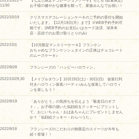
2022/10/22～
【七五三限定デコレーションケーキ】ちとせ (数量限定)
11/30
お子様の健やかな健康を願って、家族みんなでお祝い！
2022/10/19
クリスマスデコレーションケーキのご予約の受付を開始
いたします。【12月19日(月）まで】※WEB予約予約可
能です。(WEB予約のお支払いはカード決済、深井本
店・店頭でのお受け取りとりのみ)
2022/10/1
【10月限定マンスリーケーキ】フランケン
おちゃめなフランケンシュタインの正体はチョコレート
のムースケーキ♪
2022/9/28
フランシーズの「ハッピーハロウィン」
2022/10/29,30
【メイプルタウン】10月29日(土)・30日(日) 仮装行列
付きハロウィン仮装パーティ♪みんな仮装してハロウィ
ンを楽しもう！
2022/9/19
「ありがとう」の気持ちを伝えよう「敬老日のギフ
ト」。お子様の描いた似顔絵をクッキーにプリントし
て、おじいちゃん・おばあちゃんにプレゼントしません
か？「似顔絵クッキー・わらべうた」
2022/9/16
フランシーズのこだわりの秋限定のスイーツが今年も
続々登場！！