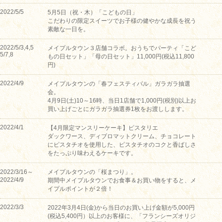
2022/5/5
5月5日（祝・木）「こどもの日」
こだわりの限定スイーツでお子様の健やかな成長を祝う
素敵な一日を。
2022/5/3,4,5
メイプルタウン３店舗コラボ。おうちでパーティ「こど
5/7,8
もの日セット」「母の日セット」11,000円(税込11,800
円)
2022/4/9
メイプルタウンの「春フェスティバル」ガラガラ抽選
会。
4月9日(土)10～16時、当日1店舗で1,000円(税別)以上お
買い上げごとにガラガラ抽選券1枚をお渡しします。
2022/4/1
【4月限定マンスリーケーキ】ピスタリエ
ダックワース、ディブロマットクリーム、チョコレート
にピスタチオを使用した、ピスタチオのコクと香ばしさ
をたっぷり味わえるケーキです。
2022/3/16～
メイプルタウンの「桜まつり」。
2022/4/9
期間中メイプルタウンでお食事＆お買い物をすると、メ
イプルポイントが２倍！
2022/3/3
2022年3月4日(金)から当日のお買い上げ金額が5,000円
(税込5,400円）以上のお客様に、「フランシーズオリジ