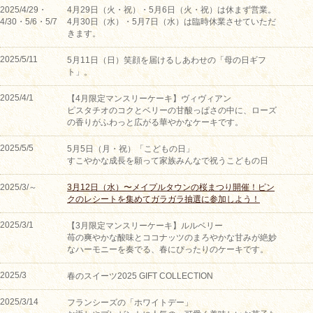
2025/4/29・
4月29日（火・祝）・5月6日（火・祝）は休まず営業。
4/30・5/6・5/7
4月30日（水）・5月7日（水）は臨時休業させていただ
きます。
2025/5/11
5月11日（日）笑顔を届けるしあわせの「母の日ギフ
ト」。
2025/4/1
【4月限定マンスリーケーキ】ヴィヴィアン
ピスタチオのコクとベリーの甘酸っぱさの中に、ローズ
の香りがふわっと広がる華やかなケーキです。
2025/5/5
5月5日（月・祝）「こどもの日」
すこやかな成長を願って家族みんなで祝うこどもの日
2025/3/～
3月12日（水）〜メイプルタウンの桜まつり開催！ピン
クのレシートを集めてガラガラ抽選に参加しよう！
2025/3/1
【3月限定マンスリーケーキ】ルルベリー
苺の爽やかな酸味とココナッツのまろやかな甘みが絶妙
なハーモニーを奏でる、春にぴったりのケーキです。
2025/3
春のスイーツ2025 GIFT COLLECTION
2025/3/14
フランシーズの「ホワイトデー」