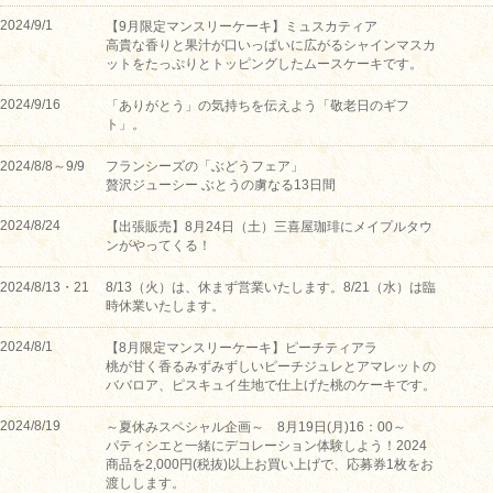
2024/9/1
【9月限定マンスリーケーキ】ミュスカティア
高貴な香りと果汁が口いっぱいに広がるシャインマスカ
ットをたっぷりとトッピングしたムースケーキです。
2024/9/16
「ありがとう」の気持ちを伝えよう「敬老日のギフ
ト」。
2024/8/8～9/9
フランシーズの「ぶどうフェア」
贅沢ジューシー ぶとうの虜なる13日間
2024/8/24
【出張販売】8月24日（土）三喜屋珈琲にメイプルタウ
ンがやってくる！
2024/8/13・21
8/13（火）は、休まず営業いたします。8/21（水）は臨
時休業いたします。
2024/8/1
【8月限定マンスリーケーキ】ピーチティアラ
桃が甘く香るみずみずしいピーチジュレとアマレットの
ババロア、ピスキュイ生地で仕上げた桃のケーキです。
2024/8/19
～夏休みスペシャル企画～ 8月19日(月)16：00～
パティシエと一緒にデコレーション体験しよう！2024
商品を2,000円(税抜)以上お買い上げで、応募券1枚をお
渡しします。