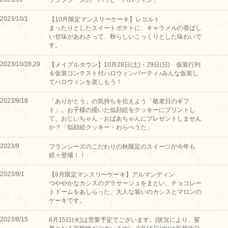
フランシーズの「ハッピーハロウィン」
2023/10/1
【10月限定マンスリーケーキ】レコルト
まったりとしたスイートポテトに、キャラメルの香ばし
い甘味があわさって、秋らしいこっくりとした味わいで
す。
2023/10/28,29
【メイプルタウン】10月28日(土)・29日(日) 仮装行列
＆仮装コンテスト付ハロウィンパーティ♪みんな仮装し
てハロウィンを楽しもう！
2023/9/18
「ありがとう」の気持ちを伝えよう「敬老日のギフ
ト」。お子様の描いた似顔絵をクッキーにプリントし
て、おじいちゃん・おばあちゃんにプレゼントしません
か？「似顔絵クッキー・わらべうた」
2023/9
フランシーズのこだわりの秋限定のスイーツが今年も
続々登場！！
2023/9/1
【9月限定マンスリーケーキ】アルマンディン
つややかなカシスのグラサージュをまとい、チョコレー
トドームをあしらった、大人な装いのカシスとマロンの
ケーキです。
2023/8/15
8月15日(火)は営業予定でございます。(状況により、変