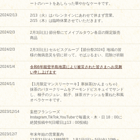
ートのハートをあしらった華やかなケーキです。
2024/2/13
2/13（火）はバレンタインにあわせて休まず営業。
2/15（木）は臨時休業させていただきます。
2024/2/3
2月3日(土) 節分祭にてメイプルタウン各店の限定販売
商品
2024/2/3
2月3日(土) セルビスグループ【節分祭2024】地域の皆
様の無病息災を切に祈って。そばぶるまい、厄除け祈願
2024/1/4
令和6年能登半島地震により被災された皆さまへお見舞
い申し上げます
2024/1/1
【1月限定マンスリーケーキ】寒抹茶(かんまっちゃ)
抹茶のバタークリームをアーモンドビスキュイでサンド
し、柚子のジュレ、餡子、抹茶ガナッシュを重ねた和風
オペラケーキです。
2023/12/14
妄想フランシーズ
Instagram,TikTok,YouTubeで毎週火・木・日 18：00に
絶賛投稿中‼(日曜日は13：00投稿)
2023/12/7
年末年始の営業案内
12月31日(土) 18時閉店。1月1日(日)～5日(金) 10時～