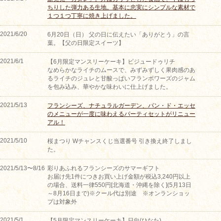
ちりした弾力ある生地。基本に忠実にシンプルな素材で
１つ１つ丁寧に焼き上げました。
2021/6/20
6月20日（日） 父の日に伝えたい「ありがとう」の言
葉。【父の日限定スイーツ】
2021/6/1
【6月限定マンスリーケーキ】ビジュードゥリチ
なめらかなライチのムースで、みずみずしく果肉感のあ
るライチのジュレと甘酸っぱいフランボワーズのジャム
を包み込み、華やかな味わいに仕上げました。
2021/5/13
フランシーズ、ナチュラルガーデン、パン・ド・エッセ
のメニューが一度に味わえるパーティセットがリニュー
アル！
2021/5/10
桜まつり Wチャンスくじ当選番号 引き換え終了しまし
た。
2021/5/13〜8/16
彩りあふれるフランシーズのサマーギフト
お届け先1件につきお買い上げ金額が税込3,240円以上
の場合、送料一律550円[北海道・沖縄を除く](5月13日
～8月16日まで)※クール代は別途 ※オンランショッ
プは対象外
2021/5/1
【5月限定マンスリーケーキ】日向(ひなた)