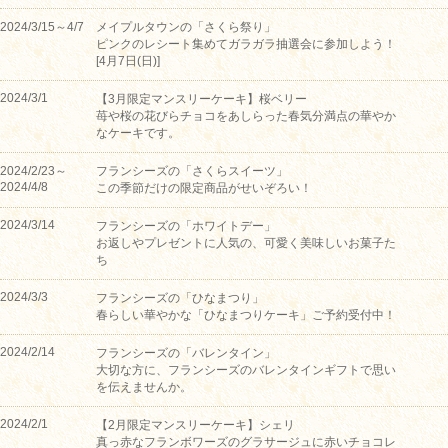
2024/3/15～4/7
メイプルタウンの「さくら祭り」
ピンクのレシート集めてガラガラ抽選会に参加しよう！
[4月7日(日)]
2024/3/1
【3月限定マンスリーケーキ】桜ベリー
苺や桜の花びらチョコをあしらった春気分満点の華やか
なケーキです。
2024/2/23～
フランシーズの「さくらスイーツ」
2024/4/8
この季節だけの限定商品がせいぞろい！
2024/3/14
フランシーズの「ホワイトデー」
お返しやプレゼントに人気の、可愛く美味しいお菓子た
ち
2024/3/3
フランシーズの「ひなまつり」
春らしい華やかな「ひなまつりケーキ」ご予約受付中！
2024/2/14
フランシーズの「バレンタイン」
大切な方に、フランシーズのバレンタインギフトで思い
を伝えませんか。
2024/2/1
【2月限定マンスリーケーキ】シェリ
真っ赤なフランボワーズのグラサージュに赤いチョコレ