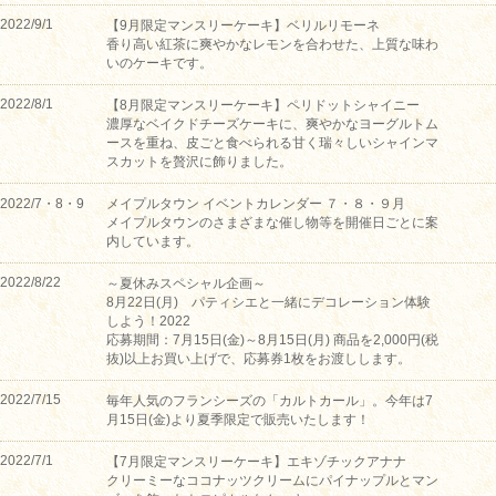
2022/9/1
【9月限定マンスリーケーキ】ベリルリモーネ
香り高い紅茶に爽やかなレモンを合わせた、上質な味わ
いのケーキです。
2022/8/1
【8月限定マンスリーケーキ】ペリドットシャイニー
濃厚なベイクドチーズケーキに、爽やかなヨーグルトム
ースを重ね、皮ごと食べられる甘く瑞々しいシャインマ
スカットを贅沢に飾りました。
2022/7・8・9
メイプルタウン イベントカレンダー ７・８・９月
メイプルタウンのさまざまな催し物等を開催日ごとに案
内しています。
2022/8/22
～夏休みスペシャル企画～
8月22日(月) パティシエと一緒にデコレーション体験
しよう！2022
応募期間：7月15日(金)～8月15日(月) 商品を2,000円(税
抜)以上お買い上げで、応募券1枚をお渡しします。
2022/7/15
毎年人気のフランシーズの「カルトカール」。今年は7
月15日(金)より夏季限定で販売いたします！
2022/7/1
【7月限定マンスリーケーキ】エキゾチックアナナ
クリーミーなココナッツクリームにパイナップルとマン