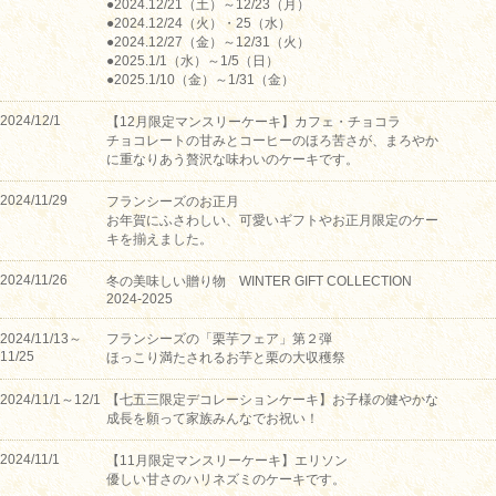
●2024.12/21（土）～12/23（月）
●2024.12/24（火）・25（水）
●2024.12/27（金）～12/31（火）
●2025.1/1（水）～1/5（日）
●2025.1/10（金）～1/31（金）
2024/12/1
【12月限定マンスリーケーキ】カフェ・チョコラ
チョコレートの甘みとコーヒーのほろ苦さが、まろやか
に重なりあう贅沢な味わいのケーキです。
2024/11/29
フランシーズのお正月
お年賀にふさわしい、可愛いギフトやお正月限定のケー
キを揃えました。
2024/11/26
冬の美味しい贈り物 WINTER GIFT COLLECTION
2024-2025
2024/11/13～
フランシーズの「栗芋フェア」第２弾
11/25
ほっこり満たされるお芋と栗の大収穫祭
2024/11/1～12/1
【七五三限定デコレーションケーキ】お子様の健やかな
成長を願って家族みんなでお祝い！
2024/11/1
【11月限定マンスリーケーキ】エリソン
優しい甘さのハリネズミのケーキです。