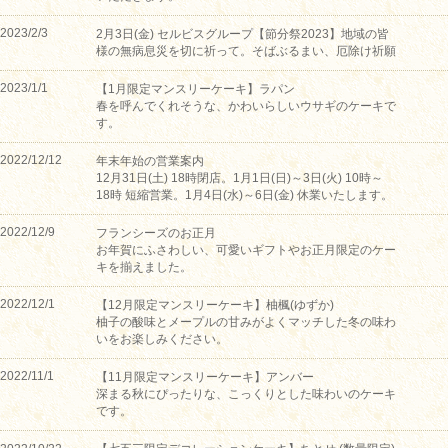
2023/2/3
2月3日(金) セルビスグループ【節分祭2023】地域の皆
様の無病息災を切に祈って。そばぶるまい、厄除け祈願
2023/1/1
【1月限定マンスリーケーキ】ラパン
春を呼んでくれそうな、かわいらしいウサギのケーキで
す。
2022/12/12
年末年始の営業案内
12月31日(土) 18時閉店。1月1日(日)～3日(火) 10時～
18時 短縮営業。1月4日(水)～6日(金) 休業いたします。
2022/12/9
フランシーズのお正月
お年賀にふさわしい、可愛いギフトやお正月限定のケー
キを揃えました。
2022/12/1
【12月限定マンスリーケーキ】柚楓(ゆずか)
柚子の酸味とメープルの甘みがよくマッチした冬の味わ
いをお楽しみください。
2022/11/1
【11月限定マンスリーケーキ】アンバー
深まる秋にぴったりな、こっくりとした味わいのケーキ
です。