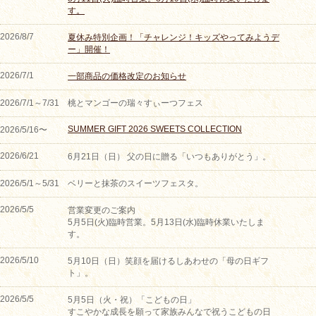
す。
2026/8/7
夏休み特別企画！「チャレンジ！キッズやってみようデ
ー」開催！
2026/7/1
一部商品の価格改定のお知らせ
2026/7/1～7/31
桃とマンゴーの瑞々すぃーつフェス
SUMMER GIFT 2026 SWEETS COLLECTION
2026/5/16〜
2026/6/21
6月21日（日） 父の日に贈る「いつもありがとう」。
2026/5/1～5/31
ベリーと抹茶のスイーツフェスタ。
2026/5/5
営業変更のご案内
5月5日(火)臨時営業。5月13日(水)臨時休業いたしま
す。
2026/5/10
5月10日（日）笑顔を届けるしあわせの「母の日ギフ
ト」。
2026/5/5
5月5日（火・祝）「こどもの日」
すこやかな成長を願って家族みんなで祝うこどもの日