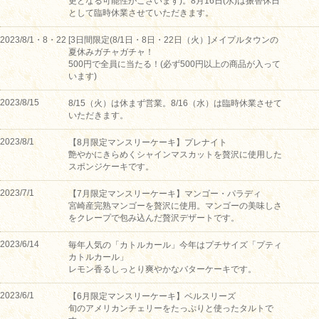
更となる可能性がございます)。8月16日(水)は振替休日
として臨時休業させていただきます。
2023/8/1・8・22
[3日間限定(8/1日・8日・22日（火）]メイプルタウンの
夏休みガチャガチャ！
500円で全員に当たる！(必ず500円以上の商品が入って
います)
2023/8/15
8/15（火）は休まず営業。8/16（水）は臨時休業させて
いただきます。
2023/8/1
【8月限定マンスリーケーキ】プレナイト
艶やかにきらめくシャインマスカットを贅沢に使用した
スポンジケーキです。
2023/7/1
【7月限定マンスリーケーキ】マンゴー・パラディ
宮崎産完熟マンゴーを贅沢に使用。マンゴーの美味しさ
をクレープで包み込んだ贅沢デザートです。
2023/6/14
毎年人気の「カトルカール」今年はプチサイズ「プティ
カトルカール」
レモン香るしっとり爽やかなバターケーキです。
2023/6/1
【6月限定マンスリーケーキ】ベルスリーズ
旬のアメリカンチェリーをたっぷりと使ったタルトで