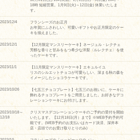
18時 短縮営業。1月9日(火)～12日(金) 休業いたしま
す。
2023/12/4
フランシーズのお正月
お年賀にふさわしい、可愛いギフトやお正月限定のケー
キを揃えました。
2023/12/1
【12月限定マンスリーケーキ】ネージュル・レクチェ
芳醇な香りと甘みをもつ希少な洋梨〈ルレクチェ〉を使
ったケーキです。
2023/11/1
【11月限定マンスリーケーキ】エキュルイユ
リスのシルエットチョコが可愛らしい、深まる秋の森を
イメージしたショコラケーキです。
2023/10/26
【七五三チョコプレート】七五三のお祝いに、ケーキに
飾れるチョコプレートをご用意しました。お好きなデコ
レーションケーキにお付けします。
2023/10/18～
クリスマスデコレーションケーキのご予約の受付を開始
12/18
いたします。【12月18日(月）まで】※WEB予約予約可
能です。(WEB予約のお支払いはカード決済、深井本
店・店頭でのお受け取りとりのみ)
2023/10