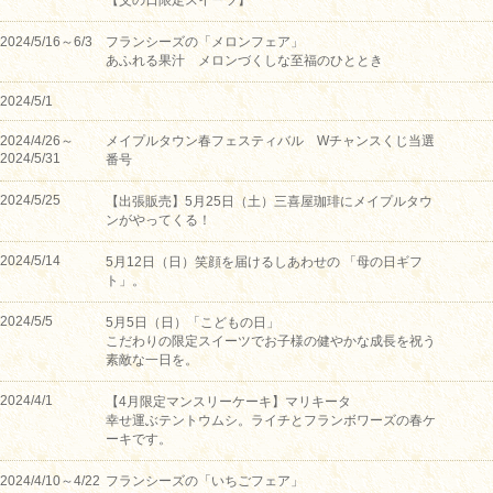
【父の日限定スイーツ】
2024/5/16～6/3
フランシーズの「メロンフェア」
あふれる果汁 メロンづくしな至福のひととき
2024/5/1
2024/4/26～
メイプルタウン春フェスティバル Wチャンスくじ当選
2024/5/31
番号
2024/5/25
【出張販売】5月25日（土）三喜屋珈琲にメイプルタウ
ンがやってくる！
2024/5/14
5月12日（日）笑顔を届けるしあわせの 「母の日ギフ
ト」。
2024/5/5
5月5日（日）「こどもの日」
こだわりの限定スイーツでお子様の健やかな成長を祝う
素敵な一日を。
2024/4/1
【4月限定マンスリーケーキ】マリキータ
幸せ運ぶテントウムシ。ライチとフランボワーズの春ケ
ーキです。
2024/4/10～4/22
フランシーズの「いちごフェア」